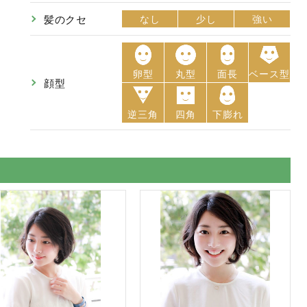
髪のクセ
なし
少し
強い
卵型
丸型
面長
ベース型
顔型
逆三角
四角
下膨れ