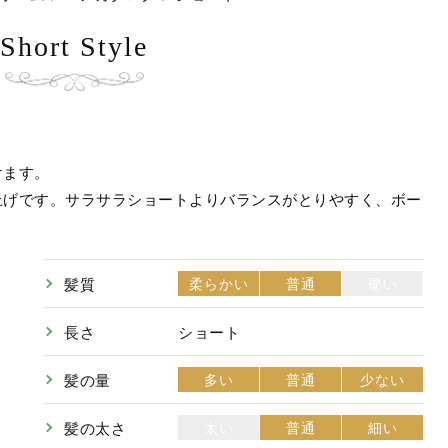
Short Style
けます。
上げです。サラサラショートよりバランスがとりやすく、ボー
髪質
柔らかい
普通
硬い
長さ
ショート
髪の量
多い
普通
少ない
髪の太さ
太い
普通
細い