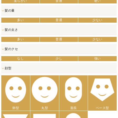
柔らかい
普通
硬い
髪の量
多い
普通
少ない
髪の太さ
多い
普通
少ない
髪のクセ
なし
少し
強い
顔型
卵型
丸型
面長
ベース型