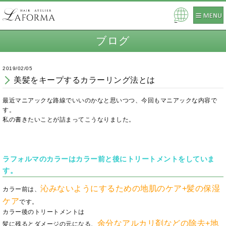
Pow
ered
ブログ
by
2019/02/05
美髪をキープするカラーリング法とは
最近マニアックな路線でいいのかなと思いつつ、今回もマニアックな内容で
す。
私の書きたいことが詰まってこうなりました。
ラフォルマのカラーはカラー前と後にトリートメントをしていま
す。
沁みないようにするための地肌のケア+髪の保湿
カラー前は、
ケア
です。
カラー後のトリートメントは
余
分なアルカリ剤
などの除去+地
髪に残るとダメージの元になる、