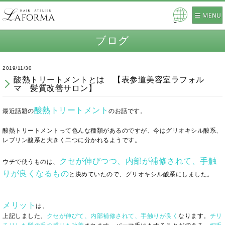
Pow
ered
ブログ
by
2019/11/30
酸熱トリートメントとは 【表参道美容室ラフォル
マ 髪質改善サロン】
酸熱トリートメント
最近話題の
のお話です。
酸熱トリートメントって色んな種類があるのですが、今はグリオキシル酸系、
レブリン酸系と大きく二つに分かれるようです。
クセが伸びつつ、内部が補修されて、手触
ウチで使うものは、
りが良くなるもの
と決めていたので、グリオキシル酸系にしました。
メリット
は、
上記しました、
クセが伸びて、内部補修されて、手触りが良く
なります。
チリ