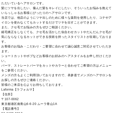
ただいているヘアサロンです。
髪にツヤを出したい、傷んだ髪をキレイにしたい、そういったお悩みを抱えて
いらっしゃるお客様にぴったりのヘアサロンです。
当店では、他店のようにツヤ出しのために様々な薬剤を使用したり、コテやア
イロンを使わなくてもカットするだけでツヤを出すことができます。
また、クセ毛でお悩みの方もぜひご相談ください。
縮毛矯正をしなくても、クセ毛を活かした似合わせカットやだんだんクセ毛が
気にならなくなるカットができる技術を持ったスタイリストが在籍しておりま
す。
お客様のお悩み・こだわり・ご要望に合わせて誠心誠意ご対応させていただき
ます。
ショートカットやボブなどお客様のお好みのヘアスタイルをお申し付けくださ
い。
パーマ、ストレートパーマをカットやカラーと合わせてご希望の方はメニュー
をご参照ください。
メンズの方もよくご利用頂いておりますので、表参道でメンズのヘアサロンを
お探しの方もぜひご連絡ください。
皆様のご来店を心よりお待ちしております。
Laforma【ラフォルマ】
【住所】
〒107-0062
東京都港区南青山6-6-20 ムーラ青山1A
【電話番号】